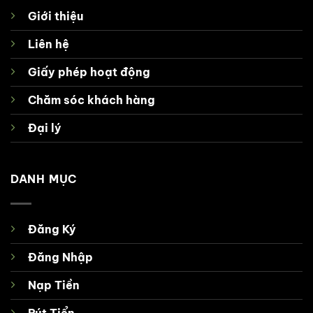
Giới thiệu
Liên hệ
Giấy phép hoạt động
Chăm sóc khách hàng
Đại lý
DANH MỤC
Đăng Ký
Đăng Nhập
Nạp Tiền
Rút Tiển