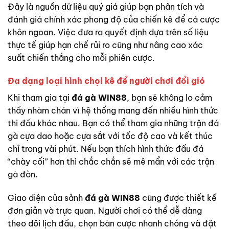
Đây là nguồn dữ liệu quý giá giúp bạn phân tích và
đánh giá chính xác phong độ của chiến kê để cá cược
khôn ngoan. Việc đưa ra quyết định dựa trên số liệu
thực tế giúp hạn chế rủi ro cũng như nâng cao xác
suất chiến thắng cho mỗi phiên cược.
Đa dạng loại hình chọi kê để người chơi đổi gió
Khi tham gia tại
đá gà WIN88
, bạn sẽ không lo cảm
thấy nhàm chán vì hệ thống mang đến nhiều hình thức
thi đấu khác nhau. Bạn có thể tham gia những trận đá
gà cựa dao hoặc cựa sắt với tốc độ cao và kết thúc
chỉ trong vài phút. Nếu bạn thích hình thức đấu đá
“chày cối” hơn thì chắc chắn sẽ mê mẩn với các trận
gà đòn.
Giao diện của sảnh
đá gà WIN88
cũng được thiết kế
đơn giản và trực quan. Người chơi có thể dễ dàng
theo dõi lịch đấu, chọn bàn cược nhanh chóng và đặt