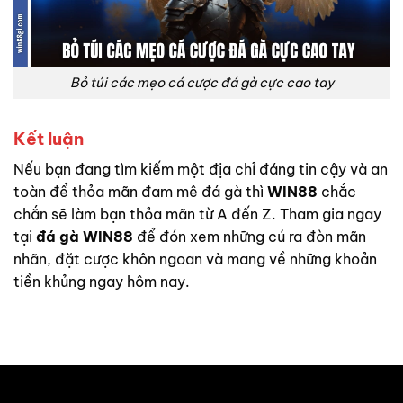
Bỏ túi các mẹo cá cược đá gà cực cao tay
Kết luận
Nếu bạn đang tìm kiếm một địa chỉ đáng tin cậy và an
toàn để thỏa mãn đam mê đá gà thì
WIN88
chắc
chắn sẽ làm bạn thỏa mãn từ A đến Z. Tham gia ngay
tại
đá gà WIN88
để đón xem những cú ra đòn mãn
nhãn, đặt cược khôn ngoan và mang về những khoản
tiền khủng ngay hôm nay.