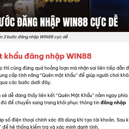
n 3 bước đăng nhập WIN88 cực dễ
ật khẩu đăng nhập WIN88
thì cũng đừng quá hoảng loạn mà nhận sai liên tiếp dẫn 
ung cấp tính năng “Quên mật khẩu” để giúp người chơi khô
qua các bước dưới đây.
n sẽ dễ dàng thấy liên kết “Quên Mật Khẩu” nằm ngay phía
 đó để chuyển sang trang khôi phục thông tin
đăng nhập
p số điện thoại chính xác đã dùng khi tạo tài khoản. Sau k
” để hệ thống kiểm tra và xác minh danh tính.