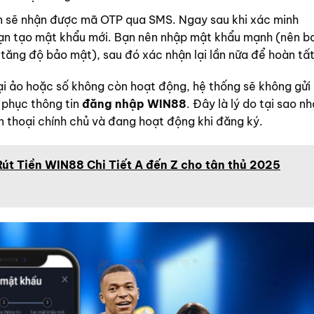
ạn sẽ nhận được mã OTP qua SMS. Ngay sau khi xác minh
bạn tạo mật khẩu mới. Bạn nên nhập mật khẩu mạnh (nên b
 tăng độ bảo mật), sau đó xác nhận lại lần nữa để hoàn tất
ại ảo hoặc số không còn hoạt động, hệ thống sẽ không gửi
 phục thông tin
đăng nhập WIN88
. Đây là lý do tại sao nh
n thoại chính chủ và đang hoạt động khi đăng ký.
út Tiền WIN88 Chi Tiết A đến Z cho tân thủ 2025