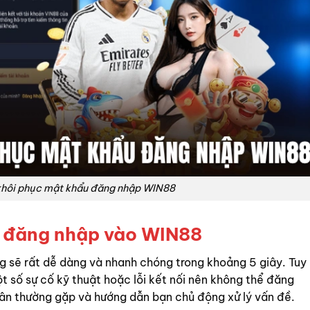
khôi phục mật khẩu đăng nhập WIN88
hi đăng nhập vào WIN88
g sẽ rất dễ dàng và nhanh chóng trong khoảng 5 giây. Tuy
ột số sự cố kỹ thuật hoặc lỗi kết nối nên không thể đăng
ân thường gặp và hướng dẫn bạn chủ động xử lý vấn đề.